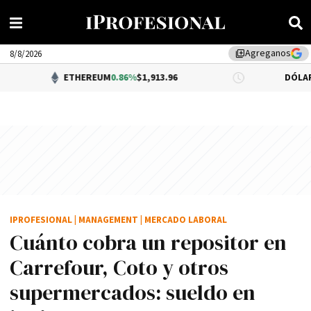
Agreganos
library_add
8/8/2026
ETHEREUM
0.86%
$1,913.96
DÓLAR BNA
0.34%
$1
IPROFESIONAL
|
MANAGEMENT
|
MERCADO LABORAL
Cuánto cobra un repositor en
Carrefour, Coto y otros
supermercados: sueldo en