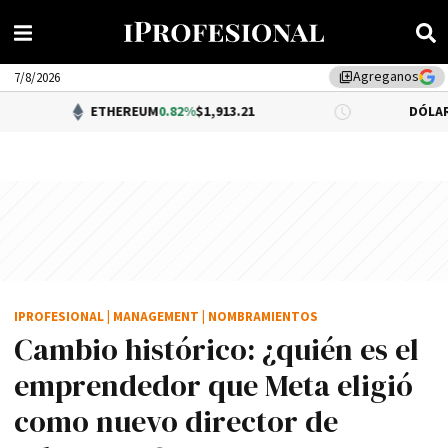
Agreganos
library_add
7/8/2026
ETHEREUM
0.82%
$1,913.21
DÓLAR BNA
0.34%
$1
IPROFESIONAL
|
MANAGEMENT
|
NOMBRAMIENTOS
Cambio histórico: ¿quién es el
emprendedor que Meta eligió
como nuevo director de