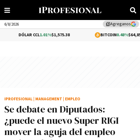
Agreganos
library_add
6/8/2026
ÓLAR CCL
1.01%
$1,575.38
BITCOIN
0.48%
$64,856.00
IPROFESIONAL
|
MANAGEMENT
|
EMPLEO
Se debate en Diputados:
¿puede el nuevo Super RIGI
mover la aguja del empleo