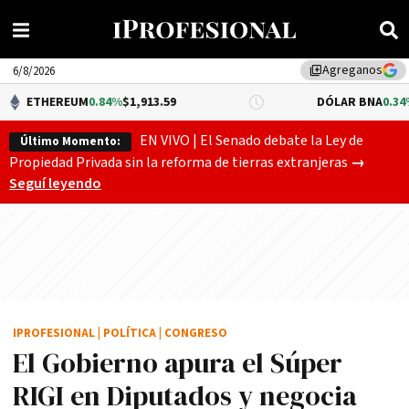
Agreganos
library_add
6/8/2026
UM
0.84%
$1,913.59
DÓLAR BNA
0.34%
$1,520.00
EN VIVO | El Senado debate la Ley de
Último Momento:
El Senado
Propiedad Privada sin la reforma de tierras extranjeras
→
Seguí leyendo
IPROFESIONAL
|
POLÍTICA
|
CONGRESO
El Gobierno apura el Súper
RIGI en Diputados y negocia