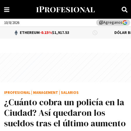
Agreganos
library_add
10/8/2026
THEREUM
-0.15%
$1,917.53
DÓLAR BNA
$1,520.00
IPROFESIONAL
|
MANAGEMENT
|
SALARIOS
¿Cuánto cobra un policía en la
Ciudad? Así quedaron los
sueldos tras el último aumento