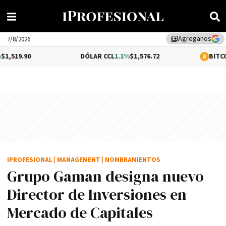
Agreganos
library_add
7/8/2026
DÓLAR CCL
1.1%
$1,576.72
BITCOIN
-0.18%
$
IPROFESIONAL
|
MANAGEMENT
|
NOMBRAMIENTOS
Grupo Gaman designa nuevo
Director de Inversiones en
Mercado de Capitales