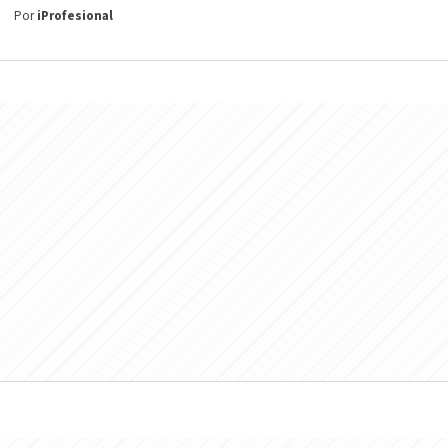
Por
iProfesional