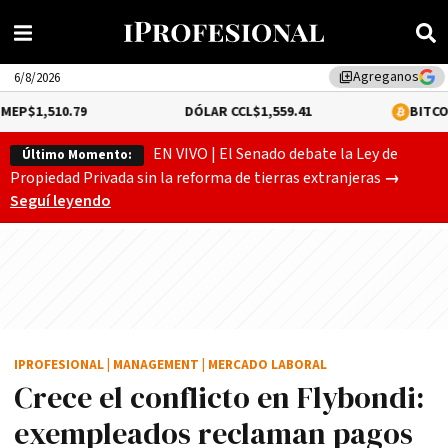
Agreganos
library_add
6/8/2026
79
DÓLAR CCL
$1,559.41
BITCOIN
0.12%
$64
EN VIVO | El Senado debate la Ley de
Último Momento:
Gobierno
Propiedad Privada sin la reforma de tierras extranjeras
→
Seguí leyendo
IPROFESIONAL
|
MANAGEMENT
|
MERCADO LABORAL
Crece el conflicto en Flybondi:
exempleados reclaman pagos