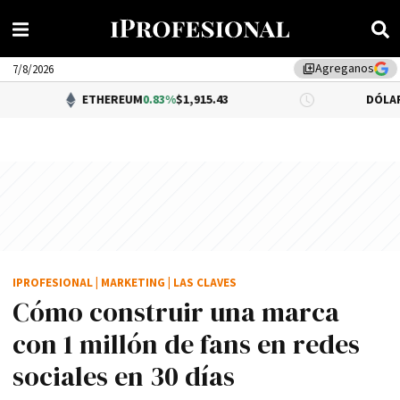
Agreganos
library_add
7/8/2026
ETHEREUM
0.83%
$1,915.43
DÓLAR BNA
$1,520.
IPROFESIONAL
|
MARKETING
|
LAS CLAVES
Cómo construir una marca
con 1 millón de fans en redes
sociales en 30 días