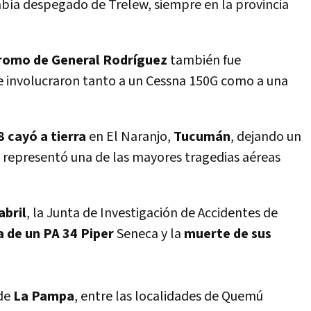
abí­a despegado de Trelew, siempre en la provincia
romo de General Rodrí­guez
también fue
e involucraron tanto a un Cessna 150G como a una
 cayó a tierra
en El Naranjo,
Tucumán
, dejando un
e representó una de las mayores tragedias aéreas
abril
, la Junta de Investigación de Accidentes de
da de un PA 34 Piper
Seneca y la
muerte de sus
 de
La Pampa
, entre las localidades de Quemú