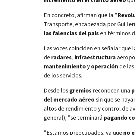
incremento en el tráfico aéreo
que
En concreto, afirman que la "
Revolu
Transporte, encabezada por Guillerm
las falencias del paí­s
en términos d
Las voces coinciden en señalar que 
de
radares
,
infraestructura
aeropor
mantenimiento
y
operación
de las
de los servicios.
Desde los
gremios
reconocen una
p
del mercado aéreo
sin que se haya
altos de rendimiento y control de av
general), "se terminará
pagando co
"Estamos preocupados, ya que
no e