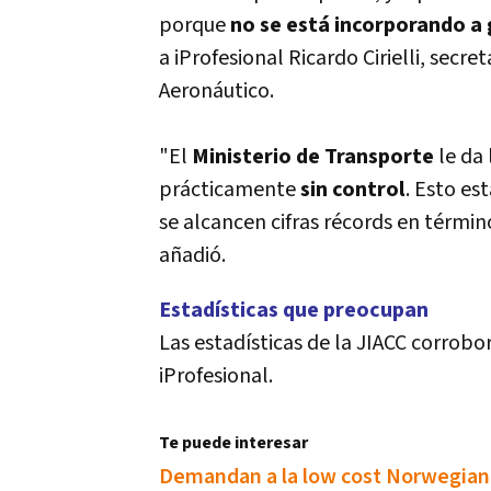
porque
no se está incorporando a
a iProfesional Ricardo Cirielli, secr
Aeronáutico.
"El
Ministerio de Transporte
le da
prácticamente
sin control
. Esto e
se alcancen cifras récords en términ
añadió.
Estadí­sticas que preocupan
Las estadí­sticas de la JIACC corrob
iProfesional.
Te puede interesar
Demandan a la low cost Norwegian p