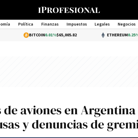
nomía
Política
Finanzas
Impuestos
Legales
Negocios
Management
BITCOIN
0.01%
$65,005.82
ETHEREUM
0.25%
$1,920.0
de aviones en Argentina 
sas y denuncias de grem