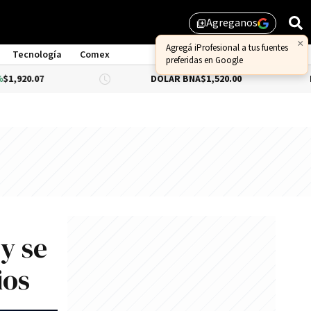
Agreganos
library_add
×
Agregá iProfesional a tus fuentes
Tecnología
Comex
preferidas en Google
7
DÓLAR BNA
$1,520.00
DÓLAR B
y se
ios