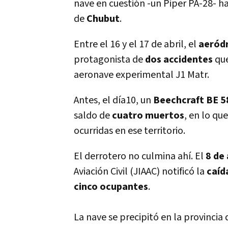
nave en cuestión -un Piper PA-28- h
de
Chubut
.
Entre el 16 y el 17 de abril, el
aeród
protagonista de
dos accidentes
qu
aeronave experimental J1 Matr.
Antes, el dí­a10, un
Beechcraft BE 58
saldo de
cuatro muertos
, en lo qu
ocurridas en ese territorio.
El derrotero no culmina ahí­. El
8 de 
Aviación Civil (JIAAC) notificó la
caí­
cinco ocupantes
.
La nave se precipitó en la provincia