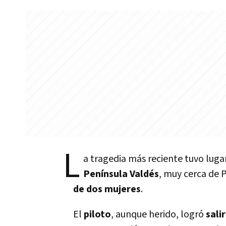
L
a tragedia más reciente tuvo lug
Pení­nsula Valdés
, muy cerca de 
de dos mujeres
.
El
piloto
, aunque herido, logró
sali