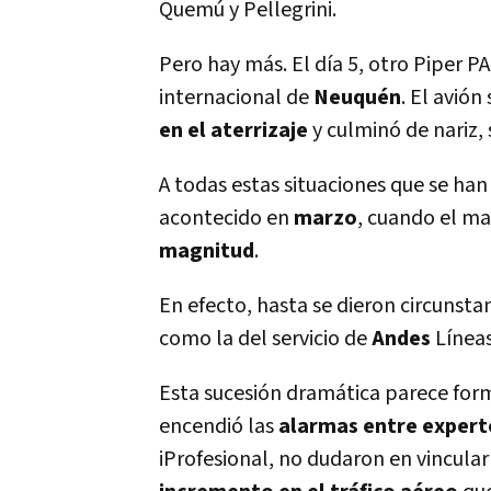
Quemú y Pellegrini.
Pero hay más. El dí­a 5, otro Piper 
internacional de
Neuquén
. El avión
en el aterrizaje
y culminó de nariz,
A todas estas situaciones que se han
acontecido en
marzo
, cuando el m
magnitud
.
En efecto, hasta se dieron circunsta
como la del servicio de
Andes
Lí­ne
Esta sucesión dramática parece for
encendió las
alarmas entre expert
iProfesional, no dudaron en vincula