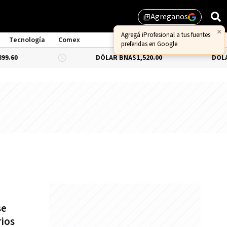
Agreganos
library_add
×
Agregá iProfesional a tus fuentes
Tecnología
Comex
preferidas en Google
.60
DÓLAR BNA
$1,520.00
DÓLAR 
se
rios