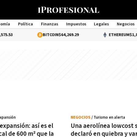
nomía
Política
Finanzas
Impuestos
Legales
Negocios
Management
5.53
BITCOIN
$64,269.29
ETHEREUM
$1,899
Expansión
NEGOCIOS
/ Turismo en alerta
xpansión: así es el
Una aerolínea lowcost 
cal de 600 m² que la
declaró en quiebra y va