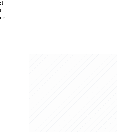
El
a
 el