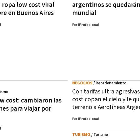
ropa low cost viral
argentinos se quedarán
bre en Buenos Aires
mundial
l
Por
iProfesional
NEGOCIOS
/ Reordenamiento
Con tarifas ultra agresivas
rismo
cost copan el cielo y le qu
ow cost: cambiaron las
terreno a Aerolíneas Arge
es para viajar por
Por
iProfesional
l
TURISMO
/ Turismo