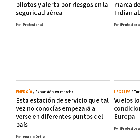
pilotos y alerta por riesgos en la
marca de 
seguridad aérea
Indian a
Por
iProfesional
Por
iProfesiona
ENERGÍA
/ Expansión en marcha
LEGALES
/ Tu
Esta estación de servicio que tal
Vuelos l
vez no conocías empezará a
condicion
verse en diferentes puntos del
Europa
país
Por
iProfesiona
Por
Ignacio Ortiz