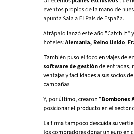
Ofrecemos
planes exclusivos
que n
eventos propios de la mano de nuest
apunta Sala a El Paí­s de España.
Atrápalo lanzó este año "Catch It" 
hoteles:
Alemania, Reino Unido
, F
También puso el foco en viajes de 
software de gestión
de entradas, r
ventajas y facilidades a sus socios d
campañas.
Y, por último, crearon "
Bombones A
posicionar el producto en el sector 
La firma tampoco descuida su vertien
los compradores donar un euro en 