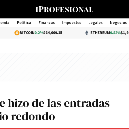
nomía
Política
Finanzas
Impuestos
Legales
Negocios
Management
BITCOIN
0.2%
$64,669.15
ETHEREUM
0.82%
$1,913.26
e hizo de las entradas
io redondo