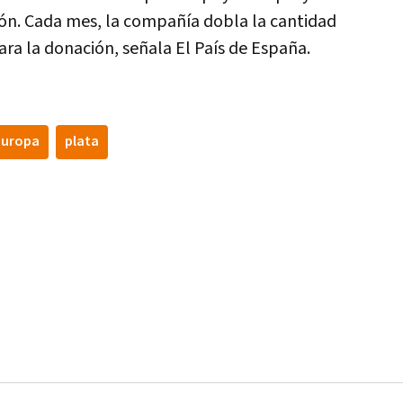
zón. Cada mes, la compañí­a dobla la cantidad
ara la donación, señala El Paí­s de España.
europa
plata