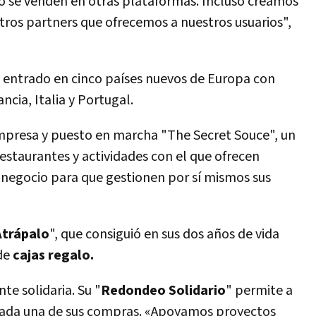
o se venden en otras plataformas. Incluso creamos
ros partners que ofrecemos a nuestros usuarios",
y entrado en cinco paí­ses nuevos de Europa con
rancia, Italia y Portugal.
empresa y puesto en marcha "The Secret Souce", un
estaurantes y actividades con el que ofrecen
e negocio para que gestionen por sí­ mismos sus
trápalo
", que consiguió en sus dos años de vida
de
cajas regalo.
te solidaria. Su "
Redondeo Solidario
" permite a
cada una de sus compras. «Apoyamos proyectos