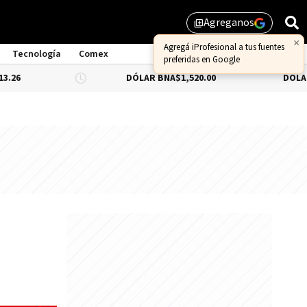
Agreganos
library_add
×
Agregá iProfesional a tus fuentes
Tecnología
Comex
preferidas en Google
DÓLAR BNA
$1,520.00
DÓLAR BLUE
-0.