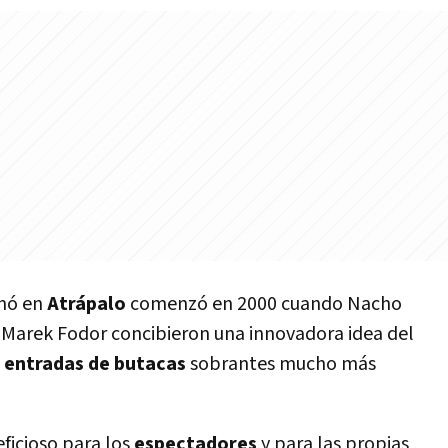
nó en
Atrápalo
comenzó en 2000 cuando Nacho
y Marek Fodor concibieron una innovadora idea del
s
entradas de butacas
sobrantes mucho más
ficioso para los
espectadores
y para las propias