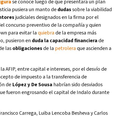
igura
se conoce luego de que presentara un plan
justicia pusiera un manto de
dudas
sobre la viabilidad
ntores
judiciales designados en la firma por el
 del concurso preventivo de la compañí­a y quien
wn para evitar la
quiebra
de la empresa más
lo, pusieron en
duda la capacidad financiera
de
de las
obligaciones
de la
petrolera
que ascienden a
 AFIP, entre capital e intereses, por el desví­o de
cepto de impuesto a la transferencia de
ión de
López y De Sousa
habrí­an sido desviados
ue fueron engrosando el capital de Indalo durante
 Francisco Carrega, Luiba Lencoba Besheva y Carlos