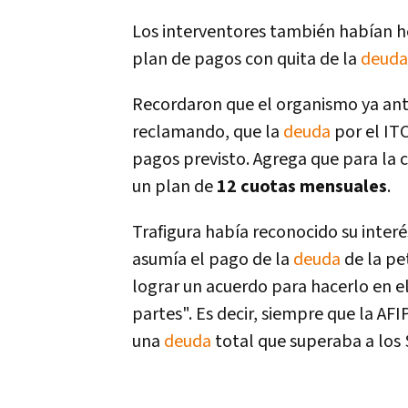
Los interventores también habí­an he
plan de pagos con quita de la
deuda
Recordaron que el organismo ya ant
reclamando, que la
deuda
por el ITC
pagos previsto. Agrega que para la 
un plan de
12 cuotas mensuales
.
Trafigura habí­a reconocido su inter
asumí­a el pago de la
deuda
de la pe
lograr un acuerdo para hacerlo en e
partes". Es decir, siempre que la AFI
una
deuda
total que superaba a los 