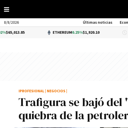
8/8/2026
Últimas noticias
Eco
3.85
ETHEREUM
0.25%
$1,920.10
D
IPROFESIONAL
|
NEGOCIOS
|
Trafigura se bajó del 
quiebra de la petrole