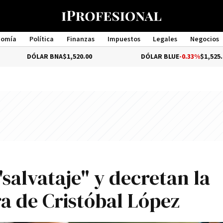
nomía
Política
Finanzas
Impuestos
Legales
Negocios
Management
ÓLAR BNA
$1,520.00
DÓLAR BLUE
-0.33%
$1,525.00
"salvataje" y decretan la
ra de Cristóbal López