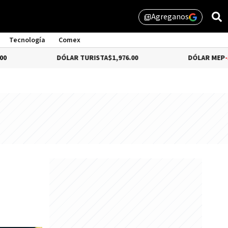
Agreganos
library_add
Tecnología
Comex
DÓLAR TURISTA
$1,976.00
DÓLAR MEP
-3.28%
$1,