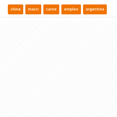
china
macri
carne
empleo
argentina