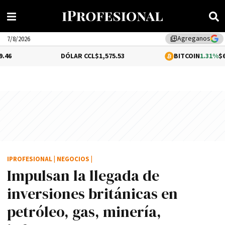
Agreganos
library_add
7/8/2026
DÓLAR CCL
$1,575.53
BITCOIN
1.31%
$65,123.35
IPROFESIONAL
|
NEGOCIOS
|
Impulsan la llegada de
inversiones británicas en
petróleo, gas, minerí­a,