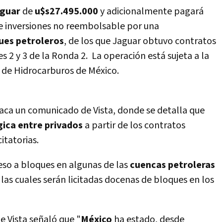
aguar
de
u$s27.495.000
y adicionalmente pagará
e inversiones no reembolsable por una
ques petroleros
, de los que Jaguar obtuvo contratos
es 2 y 3 de la Ronda 2. La operación está sujeta a la
l de Hidrocarburos de México.
taca un comunicado de Vista, donde se detalla que
gica entre privados
a partir de los contratos
citatorias.
ceso a bloques en algunas de las
cuencas petroleras
e las cuales serán licitadas docenas de bloques en los
e Vista señaló que "
México
ha estado, desde