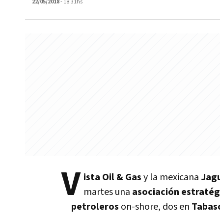
22/05/2018
- 18:31hs
V
ista Oil & Gas
y la mexicana
Jag
martes una
asociación estratég
petroleros
on-shore, dos en
Tabas