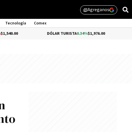
Agreganos
library_add
Tecnología
Comex
DÓLAR TURISTA
0.34%
$1,976.00
DÓLAR MEP
n
nto