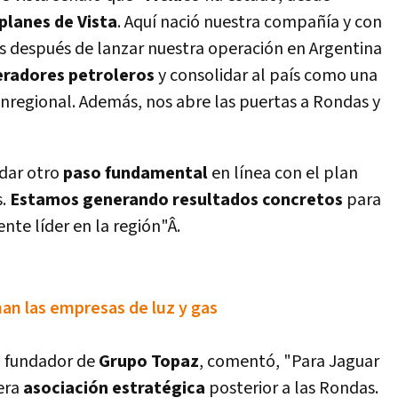
 planes de Vista
. Aquí­ nació nuestra compañí­a y con
s después de lanzar nuestra operación en Argentina
radores petroleros
y consolidar al paí­s como una
anregional. Además, nos abre las puertas a Rondas y
 dar otro
paso fundamental
en lí­nea con el plan
s.
Estamos generando resultados concretos
para
te lí­der en la región"Â.
nan las empresas de luz y gas
, fundador de
Grupo Topaz
, comentó, "Para Jaguar
mera
asociación estratégica
posterior a las Rondas.