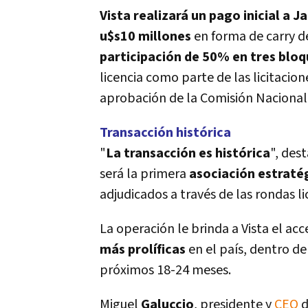
Vista realizará un pago inicial a J
u$s10 millones
en forma de carry d
participación de 50% en tres blo
licencia como parte de las licitacion
aprobación de la Comisión Naciona
Transacción histórica
"
La transacción es histórica
", des
será la primera
asociación estraté
adjudicados a través de las rondas li
La operación le brinda a Vista el ac
más prolí­ficas
en el paí­s, dentro d
próximos 18-24 meses.
Miguel
Galuccio
, presidente y
CEO
d