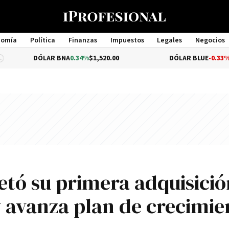
nomía
Política
Finanzas
Impuestos
Legales
Negocios
Management
ÓLAR BNA
0.34%
$1,520.00
DÓLAR BLUE
-0.33%
$1,540.00
etó su primera adquisició
y avanza plan de crecimie