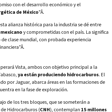
omiso con el desarrollo económico y el
rgética de México
"Â.
a alianza histórica para la industria se dé entre
l mexicano
y comprometidas con el paí­s. La
significa
vo de clase mundial, con probada experiencia
inanciera"Â.
perará Vista, ambos con objetivo principal a la
Tabasco,
ya están produciendo hidrocarburos
. El
do por Jaguar, abarca áreas en las formaciones de
uentra en la fase de exploración.
jo de los tres bloques, que se someterán a
 de Hidrocarburos (
CNH
), contemplan
15 millones