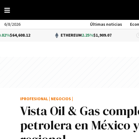
6/8/2026
Últimas noticias
Eco
.12
ETHEREUM
2.25%
$1,909.07
D
IPROFESIONAL
|
NEGOCIOS
|
Vista Oil & Gas compl
petrolera en México 