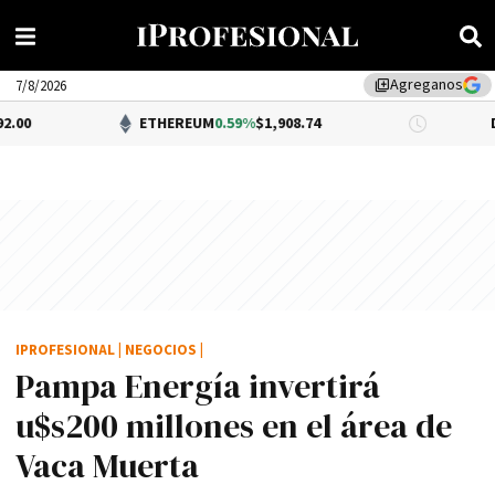
Agreganos
library_add
7/8/2026
ETHEREUM
0.59%
$1,908.74
DÓLAR BNA
$
IPROFESIONAL
|
NEGOCIOS
|
Pampa Energí­a invertirá
u$s200 millones en el área de
Vaca Muerta