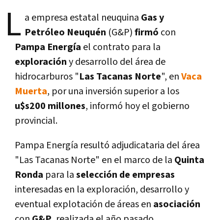
L
a empresa estatal neuquina
Gas y
Petróleo Neuquén
(G&P)
firmó
con
Pampa
Energí­a
el contrato para la
exploración
y desarrollo del área de
hidrocarburos "
Las
Tacanas Norte
", en
Vaca
Muerta
, por una inversión superior a los
u$s200 millones
, informó hoy el gobierno
provincial.
Pampa Energí­a resultó adjudicataria del área
"Las Tacanas Norte" en el marco de la
Quinta
Ronda
para la
selección de empresas
interesadas en la exploración, desarrollo y
eventual explotación de áreas en
asociación
con
G&P
, realizada el año pasado.