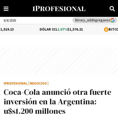
library_add
Agreganos
6/8/2026
DÓLAR CCL
1.07%
$1,576.21
BITCOIN
0.29%
$64
IPROFESIONAL
|
NEGOCIOS
|
Coca-Cola anunció otra fuerte
inversión en la Argentina:
u$s1.200 millones