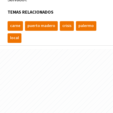
TEMAS RELACIONADOS
carne
puerto madero
crisis
palermo
local