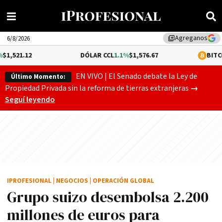
Agreganos
library_add
6/8/2026
DÓLAR CCL
1.1%
$1,576.67
BITCOIN
0.26%
$64
EN VIVO | El Senado debate la Ley de
Último Momento:
Gobierno
Propiedad Privada sin la reforma de tierras extranjeras
→
Seguí leyendo
IPROFESIONAL
|
NEGOCIOS
|
OPERACIÓN GLOBAL
Grupo suizo desembolsa 2.200
millones de euros para