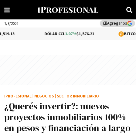
Agreganos
library_add
7/8/2026
DÓLAR CCL
1.07%
$1,576.21
BITCOIN
0.29%
$64,
IPROFESIONAL
|
NEGOCIOS
|
SECTOR INMOBILIARIO
¿Querés invertir?: nuevos
proyectos inmobiliarios 100%
en pesos y financiación a largo