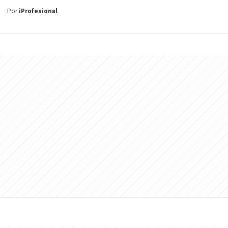
Por
iProfesional