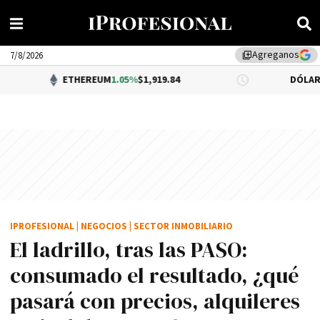
Agreganos
library_add
7/8/2026
ETHEREUM
1.05%
$1,919.84
DÓLAR BNA
$1,520.0
IPROFESIONAL
|
NEGOCIOS
|
SECTOR INMOBILIARIO
El ladrillo, tras las PASO:
consumado el resultado, ¿qué
pasará con precios, alquileres