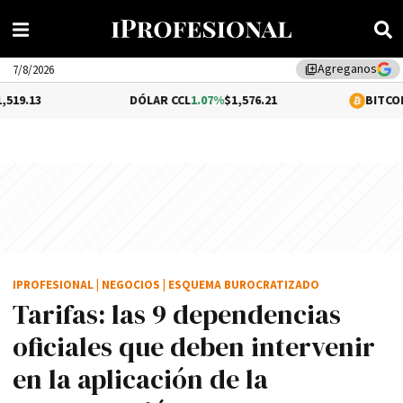
Agreganos
library_add
7/8/2026
DÓLAR CCL
1.07%
$1,576.21
BITCOIN
0.29%
$64,73
IPROFESIONAL
|
NEGOCIOS
|
ESQUEMA BUROCRATIZADO
Tarifas: las 9 dependencias
oficiales que deben intervenir
en la aplicación de la