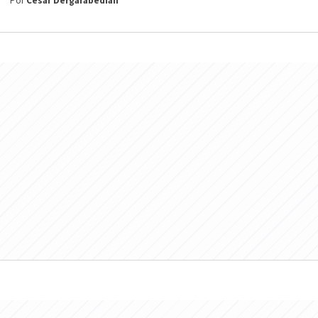
Por
César Dergarabedian