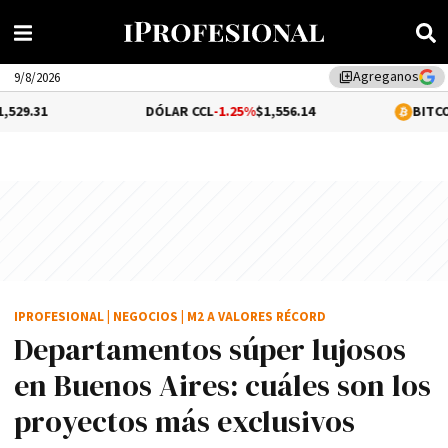
Agreganos
library_add
9/8/2026
DÓLAR CCL
-1.25%
$1,556.14
BITCOIN
0.1%
$64,84
IPROFESIONAL
|
NEGOCIOS
|
M2 A VALORES RÉCORD
Departamentos súper lujosos
en Buenos Aires: cuáles son los
proyectos más exclusivos