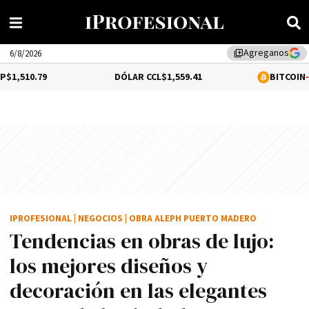
Agreganos
library_add
6/8/2026
DÓLAR CCL
$1,559.41
BITCOIN
-0.02%
$64,528.
IPROFESIONAL
|
NEGOCIOS
|
OBRA ALEPH PUERTO MADERO
Tendencias en obras de lujo:
los mejores diseños y
decoración en las elegantes