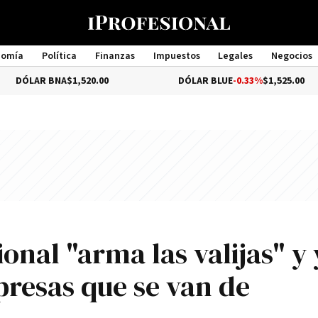
nomía
Política
Finanzas
Impuestos
Legales
Negocios
Management
NA
$1,520.00
DÓLAR BLUE
-0.33%
$1,525.00
onal "arma las valijas" y 
presas que se van de