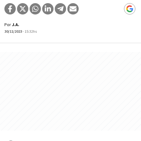
Por
J.A.
30/11/2023
- 15:32hs