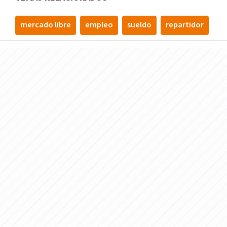
mercado libre
empleo
sueldo
repartidor