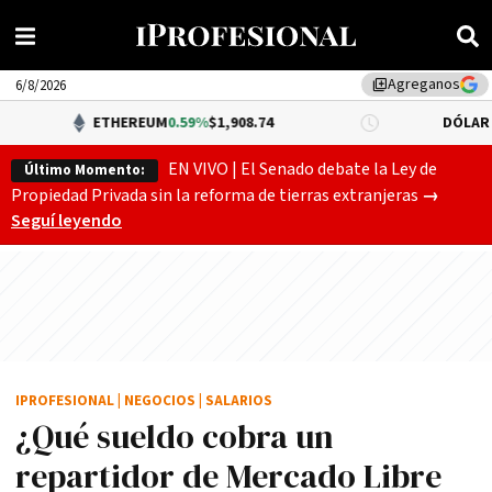
Agreganos
library_add
6/8/2026
ETHEREUM
0.59%
$1,908.74
DÓLAR BNA
$1,520.0
EN VIVO | El Senado debate la Ley de
Último Momento:
Gobierno
Propiedad Privada sin la reforma de tierras extranjeras
→
Seguí leyendo
IPROFESIONAL
|
NEGOCIOS
|
SALARIOS
¿Qué sueldo cobra un
repartidor de Mercado Libre