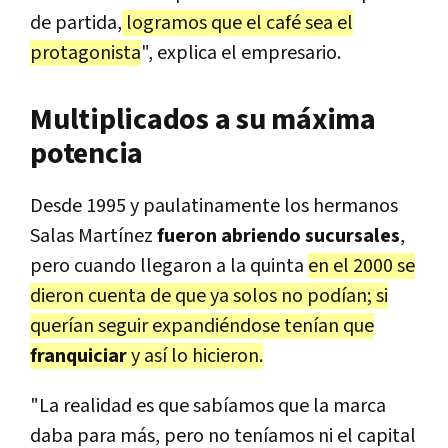
de partida,
logramos que el café sea el
protagonista
", explica el empresario.
Multiplicados a su máxima
potencia
Desde 1995 y paulatinamente los hermanos
Salas Martínez
fueron abriendo sucursales
,
pero cuando llegaron a la quinta
en el 2000 se
dieron cuenta de que ya solos no podían; si
querían seguir expandiéndose tenían que
franquiciar
y así lo hicieron.
"La realidad es que sabíamos que la marca
daba para más, pero no teníamos ni el capital