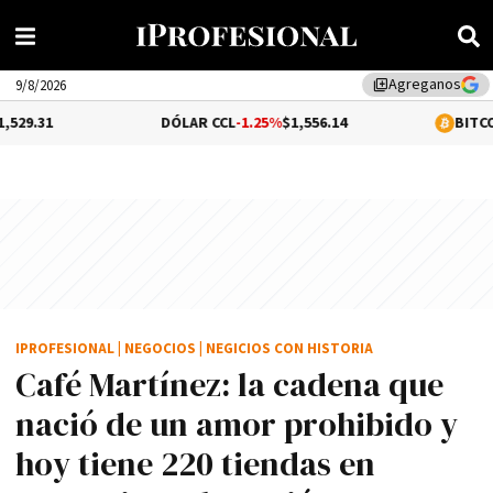
Agreganos
library_add
9/8/2026
DÓLAR CCL
-1.25%
$1,556.14
BITCOIN
0.05%
$64,8
IPROFESIONAL
|
NEGOCIOS
|
NEGICIOS CON HISTORIA
Café Martínez: la cadena que
nació de un amor prohibido y
hoy tiene 220 tiendas en