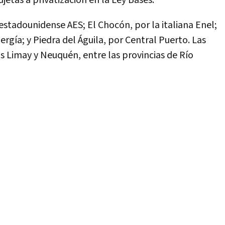
etas a privatización en la Ley Bases.
 estadounidense AES; El Chocón, por la italiana Enel;
gía; y Piedra del Águila, por Central Puerto. Las
os Limay y Neuquén, entre las provincias de Río