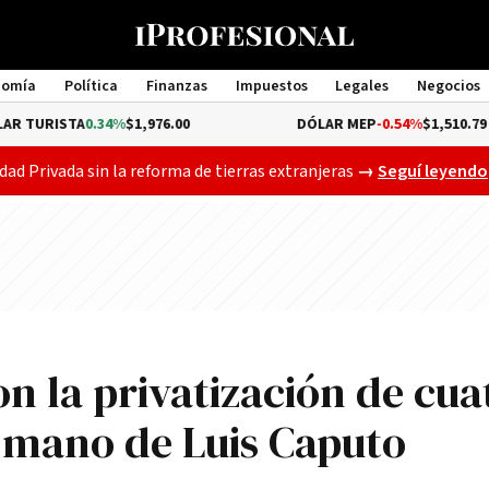
nomía
Política
Finanzas
Impuestos
Legales
Negocios
Management
TA
0.34%
$1,976.00
DÓLAR MEP
-0.54%
$1,510.79
Gobierno busca a
dad Privada sin la reforma de tierras extranjeras
→
Seguí leyendo
n la privatización de cua
a mano de Luis Caputo