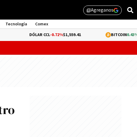
Agreganos
library_add
Tecnología
Comex
DÓLAR CCL
-0.72%
$1,559.41
BITCOIN
0.43%
$64,822.
probar lo que queda de "propiedad privada" y evitar un dur
tro