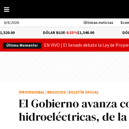
6/8/2026
Últimas noticias
Eco
DÓLAR BLUE
-0.33%
$1,540.00
DÓLAR TURIS
EN VIVO | El Senado debate la Ley de Propie
Último Momento:
IPROFESIONAL
|
NEGOCIOS
|
BOLETÍN OFICIAL
El Gobierno avanza co
hidroeléctricas, de l