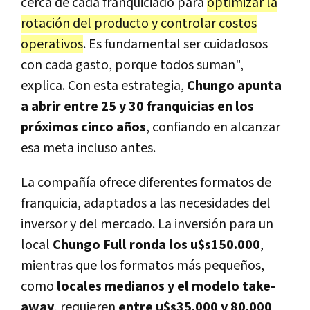
cerca de cada franquiciado para
optimizar la
rotación del producto y controlar costos
operativos
. Es fundamental ser cuidadosos
con cada gasto, porque todos suman",
explica. Con esta estrategia,
Chungo apunta
a abrir entre 25 y 30 franquicias en los
próximos cinco años
, confiando en alcanzar
esa meta incluso antes.
La compañía ofrece diferentes formatos de
franquicia, adaptados a las necesidades del
inversor y del mercado. La inversión para un
local
Chungo Full ronda los u$s150.000
,
mientras que los formatos más pequeños,
como
locales medianos y el modelo take-
away
, requieren
entre u$s35.000 y 80.000