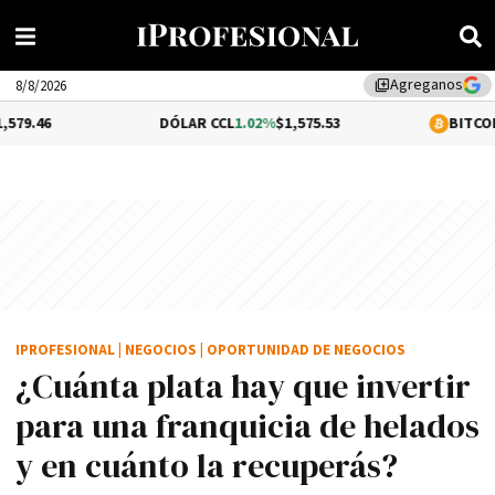
Agreganos
library_add
8/8/2026
DÓLAR CCL
1.02%
$1,575.53
BITCOIN
-0.07%
$64,22
IPROFESIONAL
|
NEGOCIOS
|
OPORTUNIDAD DE NEGOCIOS
¿Cuánta plata hay que invertir
para una franquicia de helados
y en cuánto la recuperás?