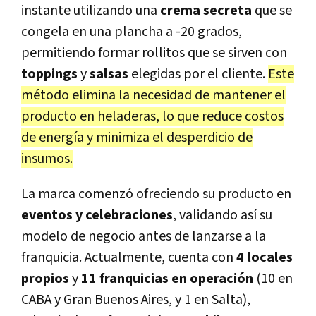
instante utilizando una
crema secreta
que se
congela en una plancha a -20 grados,
permitiendo formar rollitos que se sirven con
toppings
y
salsas
elegidas por el cliente.
Este
método elimina la necesidad de mantener el
producto en heladeras, lo que reduce costos
de energía y minimiza el desperdicio de
insumos.
La marca comenzó ofreciendo su producto en
eventos y celebraciones
, validando así su
modelo de negocio antes de lanzarse a la
franquicia. Actualmente, cuenta con
4 locales
propios
y
11 franquicias en operación
(10 en
CABA y Gran Buenos Aires, y 1 en Salta),