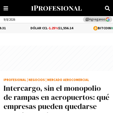
Agreganos
library_add
9/8/2026
DÓLAR CCL
-1.25%
$1,556.14
BITCOIN
0.1%
$65,067.
IPROFESIONAL
|
NEGOCIOS
|
MERCADO AEROCOMERCIAL
Intercargo, sin el monopolio
de rampas en aeropuertos: qué
empresas pueden quedarse