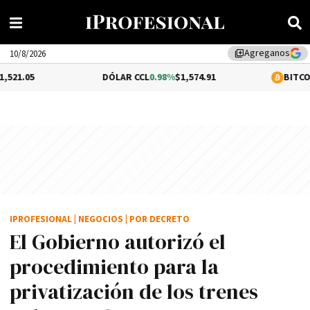
Agreganos
library_add
10/8/2026
DÓLAR CCL
0.98%
$1,574.91
BITCOIN
-0.13%
$64
IPROFESIONAL
|
NEGOCIOS
|
POR DECRETO
El Gobierno autorizó el
procedimiento para la
privatización de los trenes