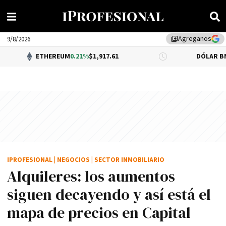
Agreganos
library_add
9/8/2026
ETHEREUM
0.21%
$1,917.61
DÓLAR BNA
$1,520.00
IPROFESIONAL
|
NEGOCIOS
|
SECTOR INMOBILIARIO
Alquileres: los aumentos
siguen decayendo y así está el
mapa de precios en Capital