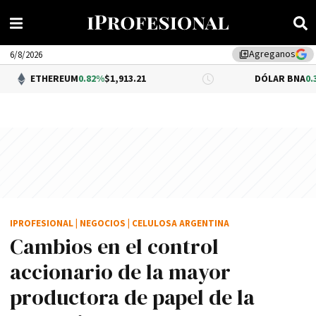
Agreganos
library_add
6/8/2026
EUM
0.82%
$1,913.21
DÓLAR BNA
0.34%
$1,520.00
IPROFESIONAL
|
NEGOCIOS
|
CELULOSA ARGENTINA
Cambios en el control
accionario de la mayor
productora de papel de la