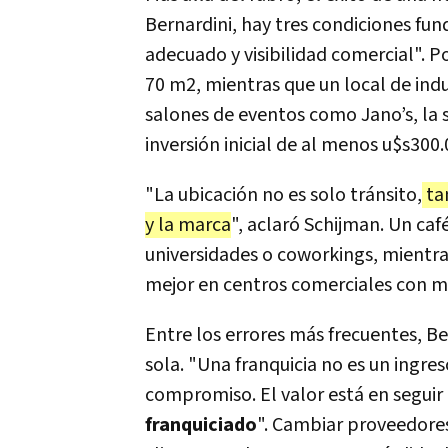
Bernardini, hay tres condiciones fu
adecuado y visibilidad comercial". P
70 m2, mientras que un local de ind
salones de eventos como Jano’s, la 
inversión inicial de al menos u$s300.
"La ubicación no es solo tránsito,
tam
y la marca
", aclaró Schijman. Un caf
universidades o coworkings, mientra
mejor en centros comerciales con ma
Entre los errores más frecuentes, B
sola. "Una franquicia no es un ingre
compromiso. El valor está en seguir 
franquiciado
". Cambiar proveedores