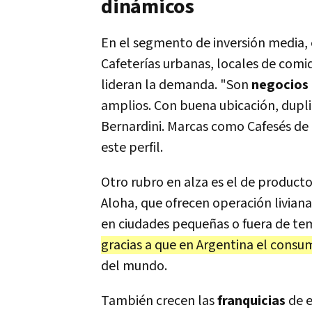
dinámicos
En el segmento de inversión media, 
Cafeterías urbanas, locales de comid
lideran la demanda. "Son
negocios
amplios. Con buena ubicación, dupli
Bernardini. Marcas como Cafesés de
este perfil.
Otro rubro en alza es el de produc
Aloha, que ofrecen operación livian
en ciudades pequeñas o fuera de t
gracias a que en Argentina el consu
del mundo.
También crecen las
franquicias
de e