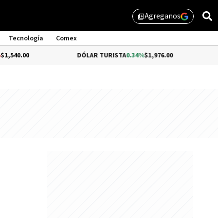
Agreganos
library_add
Tecnología
Comex
0
DÓLAR TURISTA
0.34%
$1,976.00
DÓLAR 