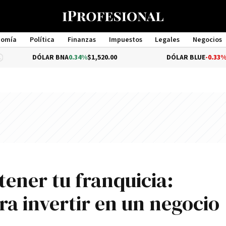
nomía
Política
Finanzas
Impuestos
Legales
Negocios
Management
DÓLAR BNA
0.34%
$1,520.00
DÓLAR BLUE
-0.33%
$1,540.0
ener tu franquicia:
a invertir en un negocio