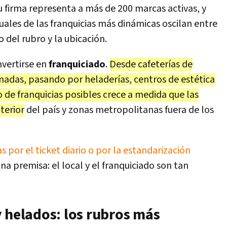
u firma representa a más de 200 marcas activas, y
ales de las franquicias más dinámicas oscilan entre
 del rubro y la ubicación.
vertirse en
franquiciado
.
Desde cafeterías de
adas, pasando por heladerías, centros de estética
o de franquicias posibles crece a medida que las
terior
del país y zonas metropolitanas fuera de los
s por el ticket diario o por la estandarización
na premisa: el local y el franquiciado son tan
 helados: los rubros más