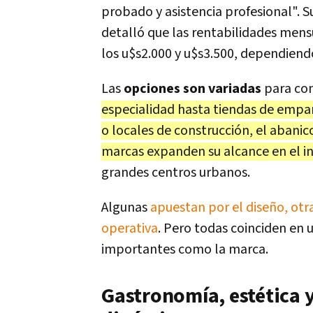
probado y asistencia profesional". S
detalló que las rentabilidades mensu
los u$s2.000 y u$s3.500, dependiendo
Las
opciones son variadas
para con
especialidad hasta tiendas de empan
o locales de construcción, el abanic
marcas expanden su alcance en el in
grandes centros urbanos.
Algunas
apuestan por el diseño, otra
operativa
. Pero todas coinciden en u
importantes como la marca.
Gastronomía, estética y