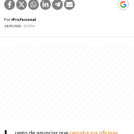
Por
iProfesional
14/07/2025
- 15:57hs
uego de anunciar que
cerraba sus oficinas