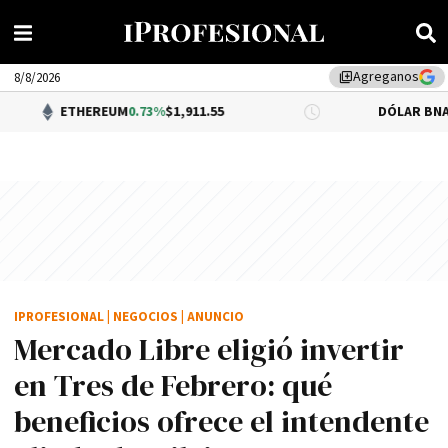
Agreganos
library_add
8/8/2026
EREUM
0.73%
$1,911.55
DÓLAR BNA
0.34%
$1,520.
IPROFESIONAL
|
NEGOCIOS
|
ANUNCIO
Mercado Libre eligió invertir
en Tres de Febrero: qué
beneficios ofrece el intendente