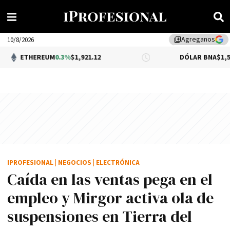
Agreganos
library_add
10/8/2026
REUM
0.3%
$1,921.12
DÓLAR BNA
$1,520.00
IPROFESIONAL
|
NEGOCIOS
|
ELECTRÓNICA
Caída en las ventas pega en el
empleo y Mirgor activa ola de
suspensiones en Tierra del