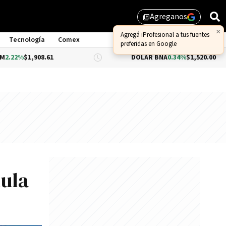
Agreganos
library_add
×
Agregá iProfesional a tus fuentes
Tecnología
Comex
preferidas en Google
,908.61
DÓLAR BNA
0.34%
$1,520.00
ula