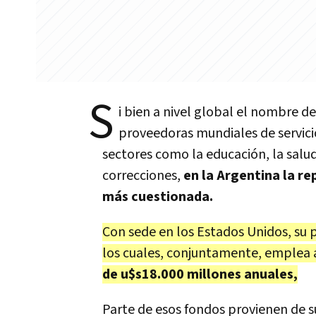
S
i bien a nivel global el nombre d
proveedoras mundiales de servicio
sectores como la educación, la salud,
correcciones,
en la Argentina la r
más cuestionada.
Con sede en los Estados Unidos, su p
los cuales, conjuntamente, emplea 
de u$s18.000 millones anuales,
Parte de esos fondos provienen de s