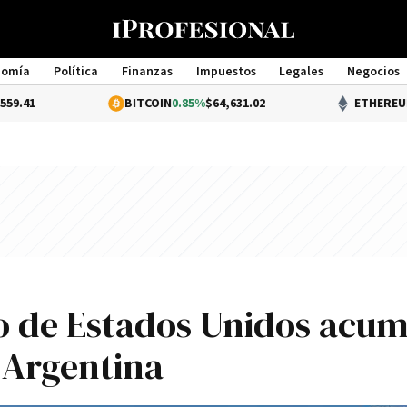
nomía
Política
Finanzas
Impuestos
Legales
Negocios
Management
BITCOIN
0.85%
$64,631.02
ETHEREUM
2.22%
$1
o de Estados Unidos acum
 Argentina