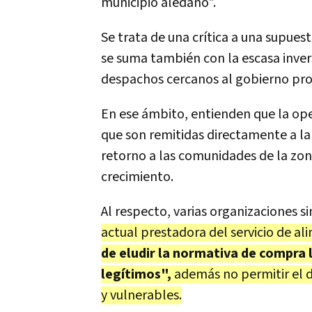
municipio aledaño".
Se trata de una crítica a una supues
se suma también con la escasa inver
despachos cercanos al gobierno prov
En ese ámbito, entienden que la op
que son remitidas directamente a la
retorno a las comunidades de la zo
crecimiento.
Al respecto, varias organizaciones s
actual prestadora del servicio de a
de eludir la normativa de compra 
legítimos",
además no permitir el d
y vulnerables.