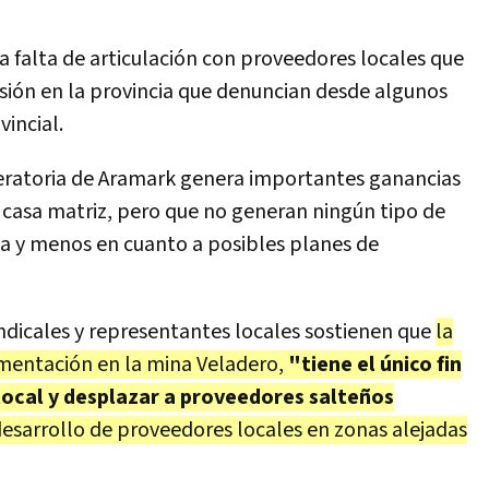
ta falta de articulación con proveedores locales que
sión en la provincia que denuncian desde algunos
incial.
eratoria de Aramark genera importantes ganancias
 casa matriz, pero que no generan ningún tipo de
na y menos en cuanto a posibles planes de
indicales y representantes locales sostienen que
la
limentación en la mina Veladero,
"tiene el único fin
local y desplazar a proveedores salteños
esarrollo de proveedores locales en zonas alejadas