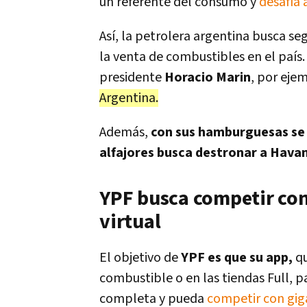
un referente del consumo y
desafía
Así, la petrolera argentina busca seg
la venta de combustibles en el país.
presidente
Horacio Marin
, por eje
Argentina.
Además,
con sus hamburguesas se 
alfajores busca destronar a Hava
YPF busca competir con
virtual
El objetivo de
YPF es que su app,
qu
combustible o en las tiendas Full, pa
completa y pueda
competir con gi