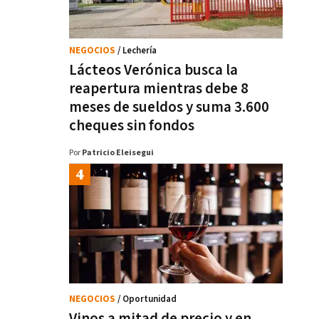
NEGOCIOS
/ Lechería
Lácteos Verónica busca la
reapertura mientras debe 8
meses de sueldos y suma 3.600
cheques sin fondos
Por
Patricio Eleisegui
NEGOCIOS
/ Oportunidad
Vinos a mitad de precio y en