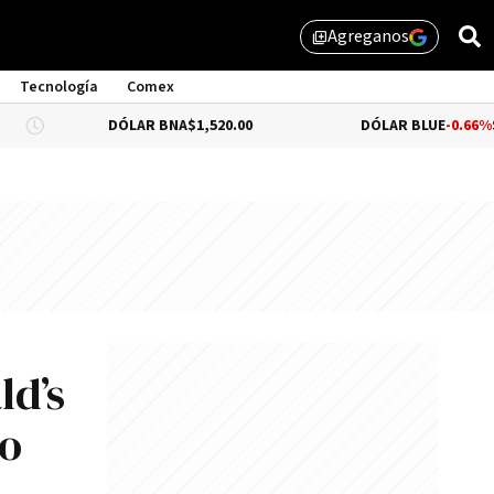
Agreganos
library_add
Tecnología
Comex
DÓLAR BNA
$1,520.00
DÓLAR BLUE
-0.66%
$1,530.00
ld’s
do