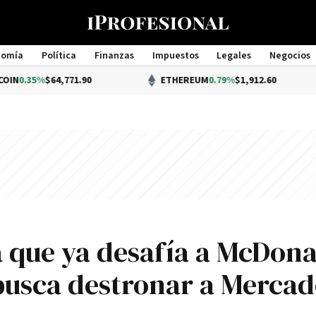
nomía
Política
Finanzas
Impuestos
Legales
Negocios
Management
$64,771.90
ETHEREUM
0.79%
$1,912.60
 que ya desafía a McDona
busca destronar a Merca