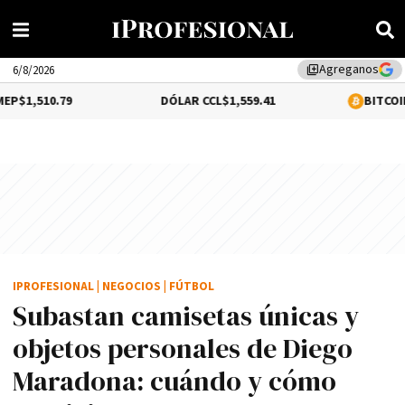
Agreganos
library_add
6/8/2026
9
DÓLAR CCL
$1,559.41
BITCOIN
0.16%
$64,
IPROFESIONAL
|
NEGOCIOS
|
FÚTBOL
Subastan camisetas únicas y
objetos personales de Diego
Maradona: cuándo y cómo