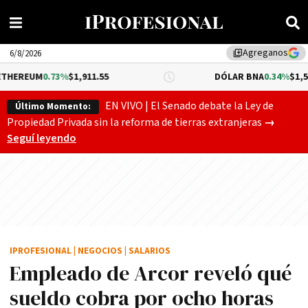
Agreganos
library_add
6/8/2026
73%
$1,911.55
DÓLAR BNA
0.34%
$1,520.00
EN VIVO | El Senado debate la Ley de
Último Momento:
Gobierno
Propiedad Privada sin la reforma de tierras extranjeras
→
Seguí leyendo
IPROFESIONAL
|
NEGOCIOS
|
SALARIOS
Empleado de Arcor reveló qué
sueldo cobra por ocho horas