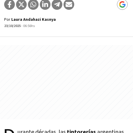
Por
Laura Andahazi Kasnya
23/10/2025
- 06:56hs
urante décadas, las
tintorerías
argentinas