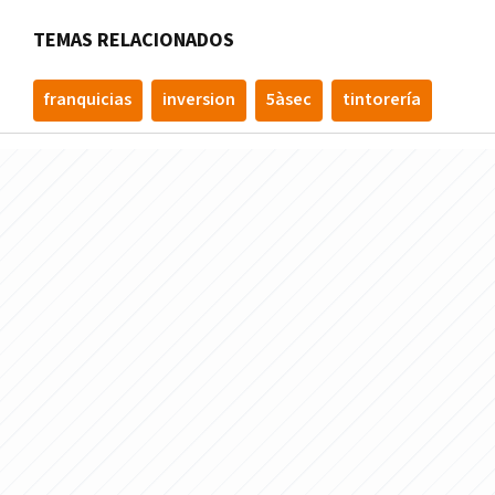
TEMAS RELACIONADOS
franquicias
inversion
5àsec
tintorería