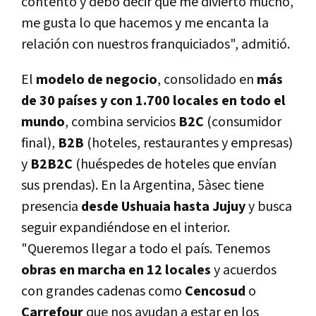
contento y debo decir que me divierto mucho,
me gusta lo que hacemos y me encanta la
relación con nuestros franquiciados", admitió.
El
modelo de negocio
, consolidado en
más
de 30 países y con 1.700 locales en todo el
mundo
, combina servicios
B2C
(consumidor
final),
B2B
(hoteles, restaurantes y empresas)
y
B2B2C
(huéspedes de hoteles que envían
sus prendas). En la Argentina, 5àsec tiene
presencia
desde Ushuaia hasta Jujuy
y busca
seguir expandiéndose en el interior.
"Queremos llegar a todo el país. Tenemos
obras en marcha en 12 locales
y acuerdos
con grandes cadenas como
Cencosud
o
Carrefour
que nos ayudan a estar en los