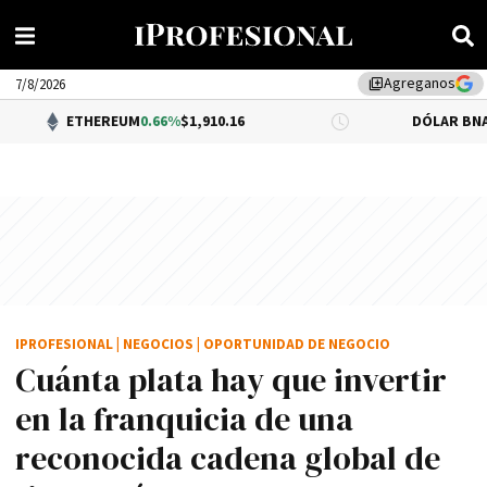
Agreganos
library_add
7/8/2026
EREUM
0.66%
$1,910.16
DÓLAR BNA
0.34%
$1,520.
IPROFESIONAL
|
NEGOCIOS
|
OPORTUNIDAD DE NEGOCIO
Cuánta plata hay que invertir
en la franquicia de una
reconocida cadena global de