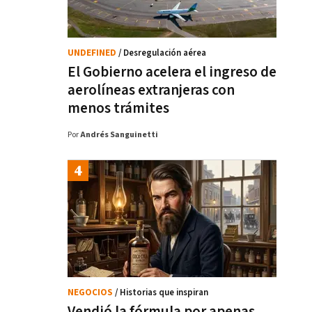
UNDEFINED
/ Desregulación aérea
El Gobierno acelera el ingreso de
aerolíneas extranjeras con
menos trámites
Por
Andrés Sanguinetti
NEGOCIOS
/ Historias que inspiran
Vendió la fórmula por apenas