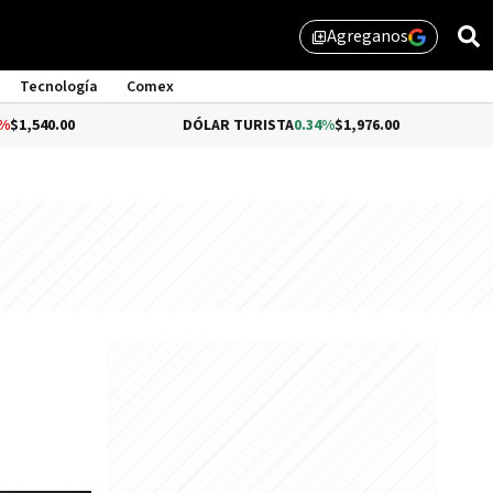
Agreganos
library_add
Tecnología
Comex
DÓLAR TURISTA
0.34%
$1,976.00
DÓLAR M