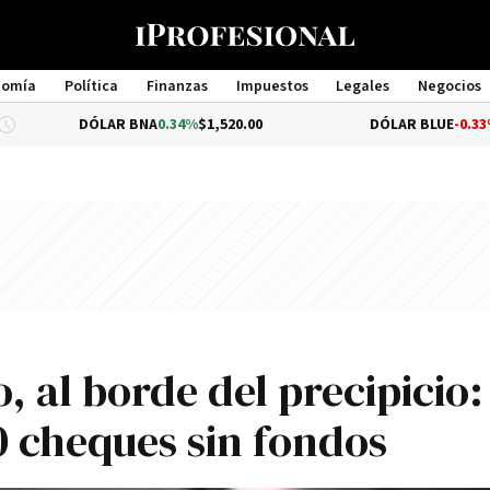
nomía
Política
Finanzas
Impuestos
Legales
Negocios
Management
DÓLAR BNA
0.34%
$1,520.00
DÓLAR BLUE
-0.33%
$1,540.00
, al borde del precipicio:
0 cheques sin fondos