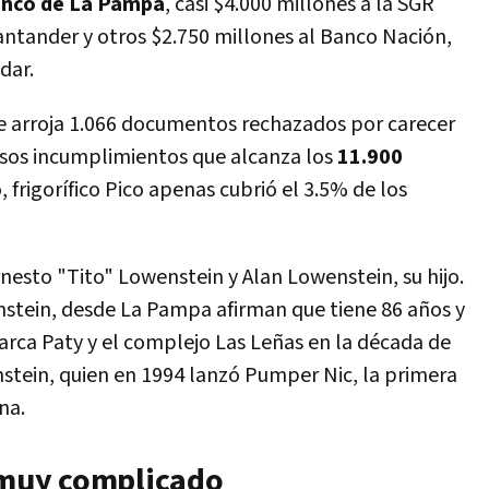
anco de La Pampa
, casi $4.000 millones a la SGR
antander y otros $2.750 millones al Banco Nación,
dar.
lle arroja 1.066 documentos rechazados por carecer
esos incumplimientos que alcanza los
11.900
, frigorífico Pico apenas cubrió el 3.5% de los
rnesto "Tito" Lowenstein y Alan Lowenstein, su hijo.
nstein, desde La Pampa afirman que tiene 86 años y
arca Paty y el complejo Las Leñas en la década de
stein, quien en 1994 lanzó Pumper Nic, la primera
na.
, muy complicado