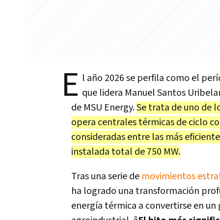
E
l año 2026 se perfila como el per
que lidera Manuel Santos Uribela
de MSU Energy.
Se trata de uno de l
opera centrales térmicas de ciclo co
consideradas entre las más eficient
instalada total de 750 MW.
Tras una serie de
movimientos estra
ha logrado una transformación profun
energía térmica a convertirse en un 