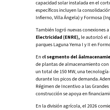
capacidad solar instalada en el cort
específicos incluyen la consolidaci
Infierno, Villa Ángela) y Formosa (In
También logró nuevas conexiones a 
Electricidad (ENRE),
le autorizó el
parques Laguna Yema I y II en Form
En e
l segmento del âalmacenami
de plantas de almacenamiento con ba
un total de 150 MW, una tecnología c
durante los picos de demanda. Ade
Régimen de Incentivo a las Grandes 
construcción se apoya en financiami
En la división agrícola, el 2026 comi