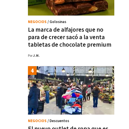
NEGOCIOS
/ Golosinas
La marca de alfajores que no
para de crecer sacó a la venta
tabletas de chocolate premium
Por
J.M.
NEGOCIOS
/ Descuentos
El nuevo outlet de ropa que es