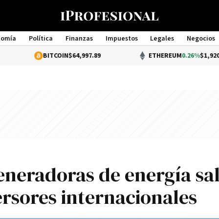
nomía
Política
Finanzas
Impuestos
Legales
Negocios
Management
BITCOIN
$64,997.89
ETHEREUM
0.26%
$1,920.25
eneradoras de energía sal
ersores internacionales