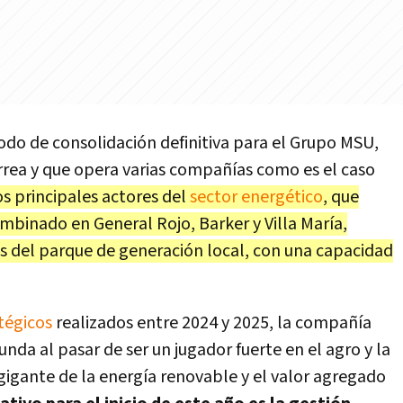
íodo de consolidación definitiva para el Grupo MSU,
rrea y que opera varias compañías como es el caso
os principales actores del
sector energético
, que
mbinado en General Rojo, Barker y Villa María,
es del parque de generación local, con una capacidad
tégicos
realizados entre 2024 y 2025, la compañía
da al pasar de ser un jugador fuerte en el agro y la
gigante de la energía renovable y el valor agregado