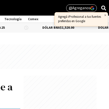
Agreganos
library_add
×
Agregá iProfesional a tus fuentes
Tecnología
Comex
preferidas en Google
DÓLAR BNA
$1,520.00
DÓLAR BLUE
-0.33
e a