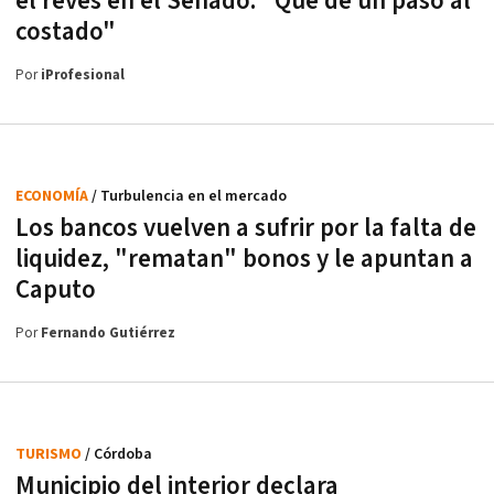
el revés en el Senado: "Que dé un paso al
costado"
Por
iProfesional
ECONOMÍA
/ Turbulencia en el mercado
Los bancos vuelven a sufrir por la falta de
liquidez, "rematan" bonos y le apuntan a
Caputo
Por
Fernando Gutiérrez
TURISMO
/ Córdoba
Municipio del interior declara