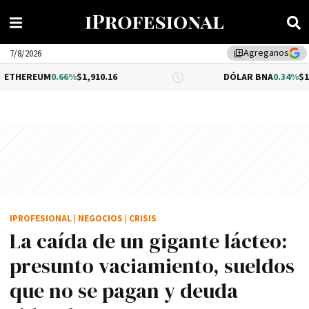
Agreganos
library_add
7/8/2026
0.66%
$1,910.16
DÓLAR BNA
0.34%
$1,520.00
IPROFESIONAL
|
NEGOCIOS
|
CRISIS
La caída de un gigante lácteo:
presunto vaciamiento, sueldos
que no se pagan y deuda