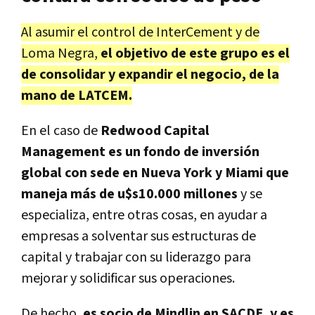
Al asumir el control de InterCement y de
Loma Negra,
el objetivo de este grupo es el
de consolidar y expandir el negocio, de la
mano de LATCEM.
En el caso de
Redwood Capital
Management es un fondo de inversión
global con sede en Nueva York y Miami que
maneja más de u$s10.000 millones
y se
especializa, entre otras cosas, en ayudar a
empresas a solventar sus estructuras de
capital y trabajar con su liderazgo para
mejorar y solidificar sus operaciones.
De hecho,
es socio de Mindlin en SACDE, y es