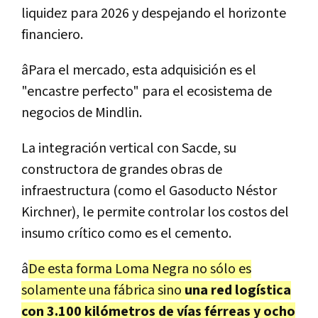
liquidez para 2026 y despejando el horizonte
financiero.
âPara el mercado, esta adquisición es el
"encastre perfecto" para el ecosistema de
negocios de Mindlin.
La integración vertical con Sacde, su
constructora de grandes obras de
infraestructura (como el Gasoducto Néstor
Kirchner), le permite controlar los costos del
insumo crítico como es el cemento.
â
De esta forma Loma Negra no sólo es
solamente una fábrica sino
una red logística
con 3.100 kilómetros de vías férreas y ocho