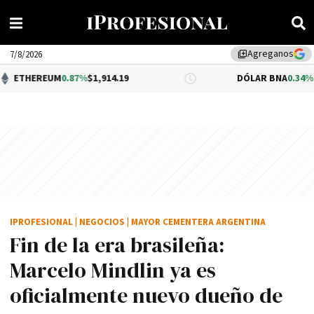
Agreganos
library_add
7/8/2026
M
0.87%
$1,914.19
DÓLAR BNA
0.34%
$1,520.00
IPROFESIONAL
|
NEGOCIOS
|
MAYOR CEMENTERA ARGENTINA
Fin de la era brasileña:
Marcelo Mindlin ya es
oficialmente nuevo dueño de