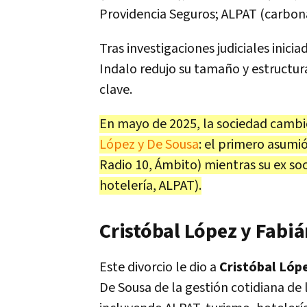
Providencia Seguros; ALPAT (carbona
Tras investigaciones judiciales inici
Indalo redujo su tamaño y estructu
clave.
En mayo de 2025, la sociedad cambi
López y De Sousa
: el primero asumi
Radio 10, Ámbito) mientras su ex so
hotelería, ALPAT).
Cristóbal López y Fabiá
Este divorcio le dio a
Cristóbal Lópe
De Sousa de la gestión cotidiana de