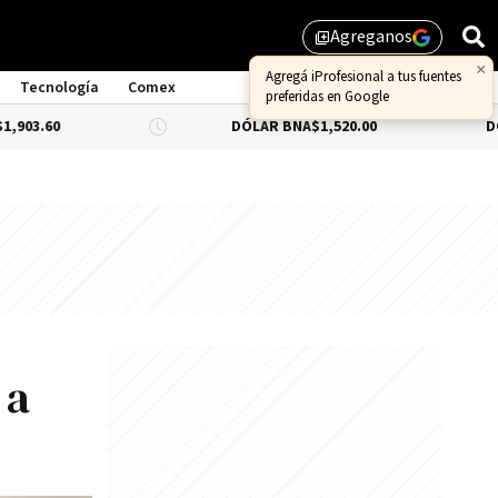
Agreganos
library_add
×
Agregá iProfesional a tus fuentes
Tecnología
Comex
preferidas en Google
0
DÓLAR BNA
$1,520.00
DÓLAR BL
 a