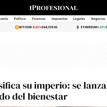
nomía
Política
Finanzas
Impuestos
Legales
Negocios
Management
BITCOIN
-0.31%
$64,339.82
ETHEREUM
0.32%
$1,903.6
ifica su imperio: se lanza
do del bienestar