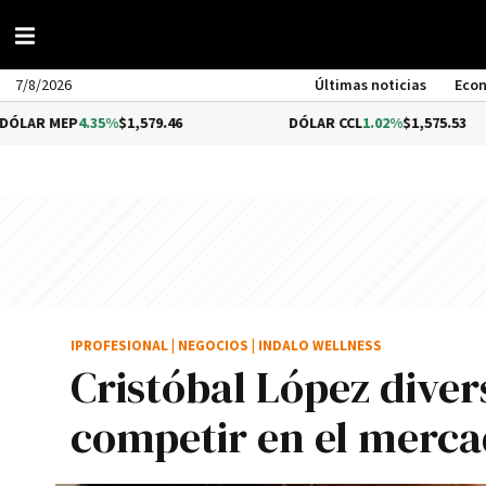
7/8/2026
Últimas noticias
Eco
MEP
4.35%
$1,579.46
DÓLAR CCL
1.02%
$1,575.53
IPROFESIONAL
|
NEGOCIOS
|
INDALO WELLNESS
Cristóbal López divers
competir en el merca