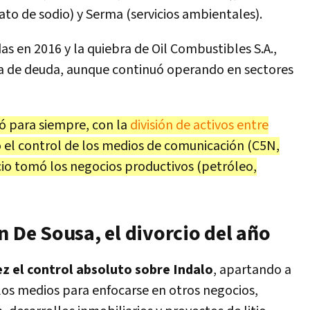
to de sodio) y Serma (servicios ambientales).
adas en 2016 y la quiebra de Oil Combustibles S.A.,
ra de deuda, aunque continuó operando en sectores
ó para siempre, con la
división de activos entre
ó el control de los medios de comunicación (C5N,
cio tomó los negocios productivos (petróleo,
n De Sousa, el divorcio del año
z el control absoluto sobre Indalo
, apartando a
 los medios para enfocarse en otros negocios,