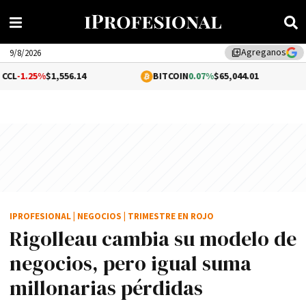
Agreganos
library_add
9/8/2026
,556.14
BITCOIN
0.07%
$65,044.01
ETHERE
IPROFESIONAL
|
NEGOCIOS
|
TRIMESTRE EN ROJO
Rigolleau cambia su modelo de
negocios, pero igual suma
millonarias pérdidas