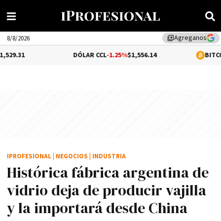
Agreganos
library_add
8/8/2026
DÓLAR CCL
-1.25%
$1,556.14
BITCOIN
0.06%
$65,
IPROFESIONAL
|
NEGOCIOS
|
INDUSTRIA
Histórica fábrica argentina de
vidrio deja de producir vajilla
y la importará desde China