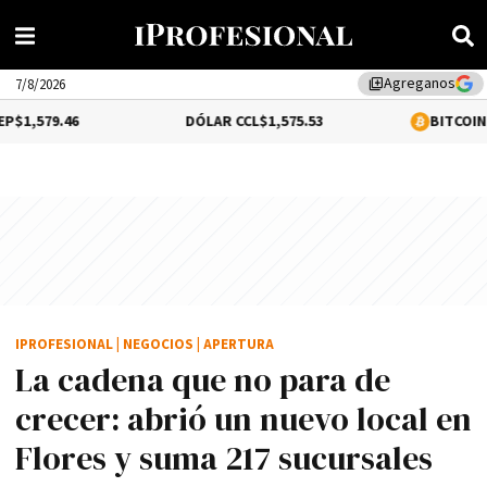
Agreganos
library_add
7/8/2026
46
DÓLAR CCL
$1,575.53
BITCOIN
0.92%
$64
IPROFESIONAL
|
NEGOCIOS
|
APERTURA
La cadena que no para de
crecer: abrió un nuevo local en
Flores y suma 217 sucursales