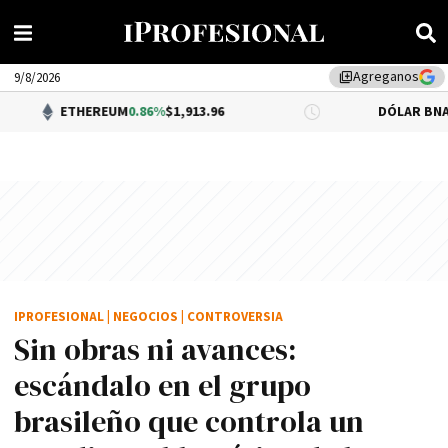
Agreganos
library_add
9/8/2026
HEREUM
0.86%
$1,913.96
DÓLAR BNA
0.34%
$1,520.
IPROFESIONAL
|
NEGOCIOS
|
CONTROVERSIA
Sin obras ni avances:
escándalo en el grupo
brasileño que controla un