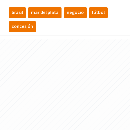
brasil
mar del plata
negocio
fútbol
concesión